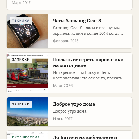
Март 2017
Часы Samsung Gear S
ТЕХНИКА
Samsung Gear S - часы с изогнутым
экраном, купил в конце 2014 когда
курс ещё не улетел.
Февраль 2015
Поехать смотреть паровозики
ЗАПИСКИ
на мотоцикле
Интересное - на Пасху в День
Космонавтики это самое то, поехать
смотреть паровозики на мотоцикле.
Март 2026
Доброе утро дома
ЗАПИСКИ
Доброе утро дома
Июнь 2017
До Батуми на кабриолете и
ПУТЕШЕСТВИЯ