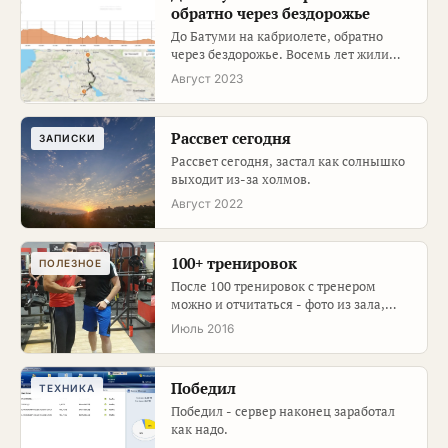
обратно через бездорожье
До Батуми на кабриолете, обратно
через бездорожье. Восемь лет жили
рядом и не были - исправились.
Август 2023
Рассвет сегодня
ЗАПИСКИ
Рассвет сегодня, застал как солнышко
выходит из-за холмов.
Август 2022
100+ тренировок
ПОЛЕЗНОЕ
После 100 тренировок с тренером
можно и отчитаться - фото из зала,
первые результаты и спортивная ф…
Июль 2016
Победил
ТЕХНИКА
Победил - сервер наконец заработал
как надо.