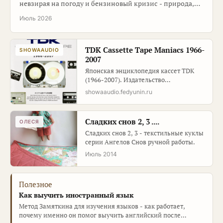
невзирая на погоду и бензиновый кризис - природа,
интересные места, вкусная еда, много фото …
Июль 2026
TDK Cassette Tape Maniacs 1966-
SHOWAAUDIO
2007
Японская энциклопедия кассет TDK
(1966-2007). Издательство
FUTABASHA. Полный каталог 42+
showaaudio.fedyunin.ru
серий от MA-R и MA-XG до SA, AD,
CDing. История компании, рекламная
галерея.
Сладких снов 2, 3 ....
ОЛЕСЯ
Сладких снов 2, 3 - текстильные куклы
серии Ангелов Снов ручной работы.
Июль 2014
Полезное
Как выучить иностранный язык
Метод Замяткина для изучения языков - как работает,
почему именно он помог выучить английский после…