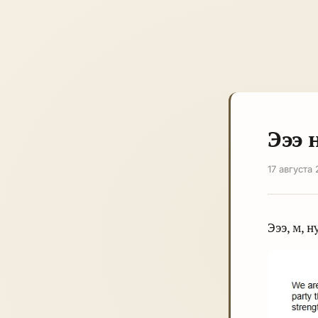
Эээ 
17 августа
Эээ, м, 