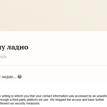
ну ладно
 2025
ну ладно… 😂