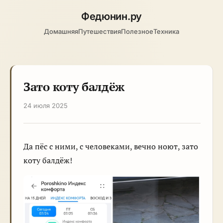
Федюнин
.ру
Домашняя
Путешествия
Полезное
Техника
Зато коту балдёж
24 июля 2025
Да пёс с ними, с человеками, вечно ноют, зато
коту балдёж!