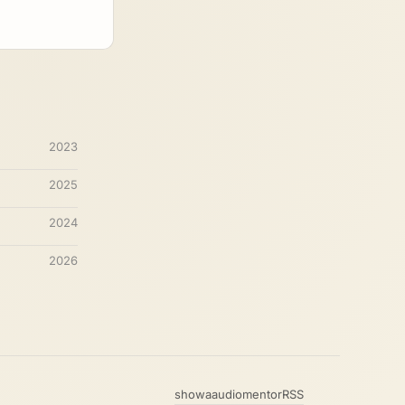
2023
2025
2024
2026
showaaudio
mentor
RSS