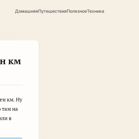
Домашняя
Путешествия
Полезное
Техника
ен км
ен км. Ну
 там на
или в