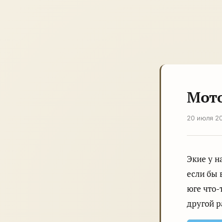
Мото
20 июля 2
Экие у н
если бы 
юге что-
другой р