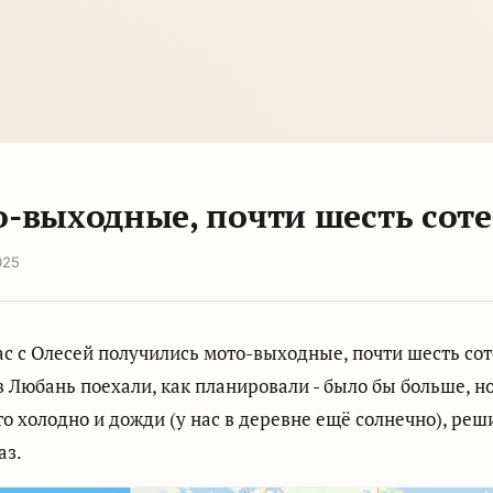
-выходные, почти шесть сот
025
ас с Олесей получились мото-выходные, почти шесть сот
в Любань поехали, как планировали - было бы больше, но
то холодно и дожди (у нас в деревне ещё солнечно), реш
аз.