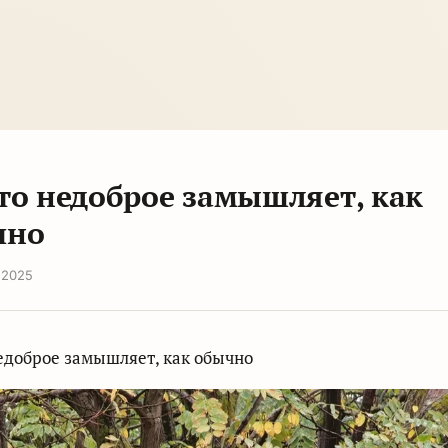
то недоброе замышляет, как
чно
 2025
едоброе замышляет, как обычно