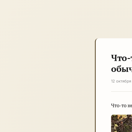
Что-
обы
12 октября
Что-то н