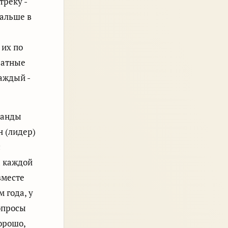
треку -
дальше в
 их по
ратные
аждый -
манды
н (лидер)
с
а каждой
вместе
м года, у
опросы
орошо,