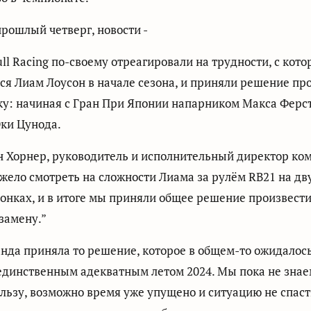
 прошлый четверг, новости -
ull Racing по-своему отреагировали на трудности, с кот
ся Лиам Лоусон в начале сезона, и приняли решение пр
ку: начиная с Гран При Японии напарником Макса Ферс
ки Цунода.
н Хорнер, руководитель и исполнительный директор ко
жело смотреть на сложности Лиама за рулём RB21 на дв
онках, и в итоге мы приняли общее решение произвести
замену.”
анда приняла то решение, которое в общем-то ожидалос
единственным адекватным летом 2024. Мы пока не знае
ользу, возможно время уже упущено и ситуацию не спаст