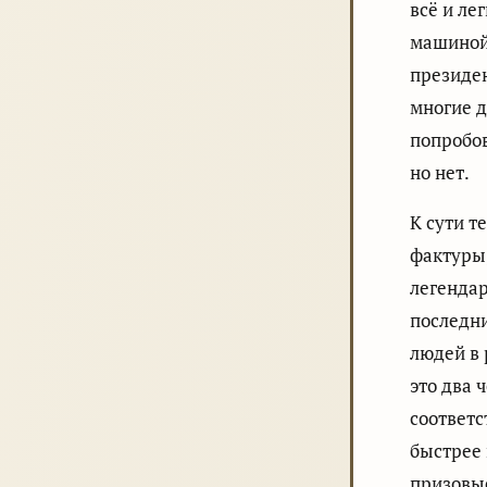
всё и ле
машиной,
президен
многие д
попробов
но нет.
К сути т
фактуры,
легендар
последни
людей в 
это два 
соответс
быстрее 
призовые