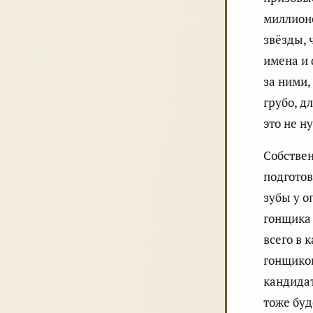
миллионо
звёзды, 
имена и 
за ними,
грубо, д
это не н
Собствен
подготов
зубы у о
гонщика
всего в 
гонщиков
кандидат
тоже буд