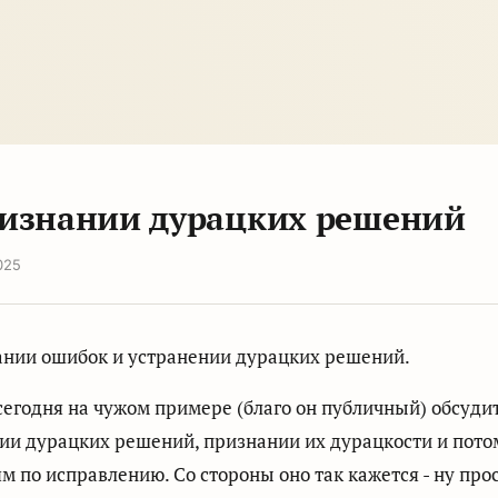
изнании дурацких решений
025
ании ошибок и устранении дурацких решений.
сегодня на чужом примере (благо он публичный) обсуди
ии дурацких решений, признании их дурацкости и пото
м по исправлению. Со стороны оно так кажется - ну про