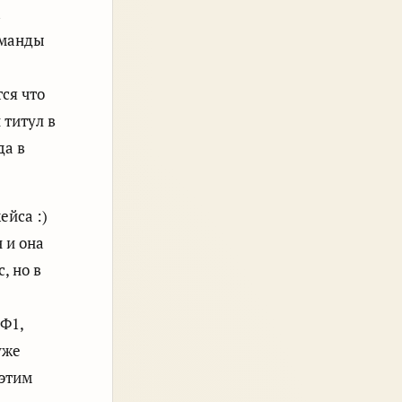
оманды
ся что
 титул в
да в
ейса :)
 и она
, но в
 Ф1,
уже
 этим