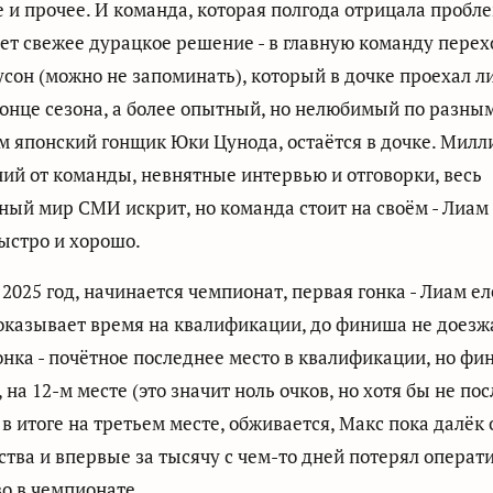
 и прочее. И команда, которая полгода отрицала пробле
т свежее дурацкое решение - в главную команду перех
сон (можно не запоминать), который в дочке проехал л
конце сезона, а более опытный, но нелюбимый по разны
 японский гонщик Юки Цунода, остаётся в дочке. Милл
ий от команды, невнятные интервью и отговорки, весь
ый мир СМИ искрит, но команда стоит на своём - Лиам 
ыстро и хорошо.
, 2025 год, начинается чемпионат, первая гонка - Лиам ел
оказывает время на квалификации, до финиша не доезж
онка - почётное последнее место в квалификации, но ф
 на 12-м месте (это значит ноль очков, но хотя бы не по
в итоге на третьем месте, обживается, Макс пока далёк 
тва и впервые за тысячу с чем-то дней потерял операт
о в чемпионате.