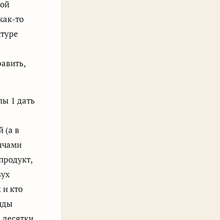
ной
как-то
ктуре
равить,
лы 1 дать
 (а в
сячами
продукт,
вух
 и кто
анды
 десятки