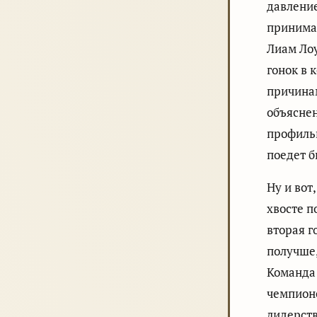
давление
принимае
Лиам Лоу
гонок в 
причинам
объяснен
профильн
поедет б
Ну и вот
хвосте п
вторая г
получше,
Команда 
чемпионс
лидерств