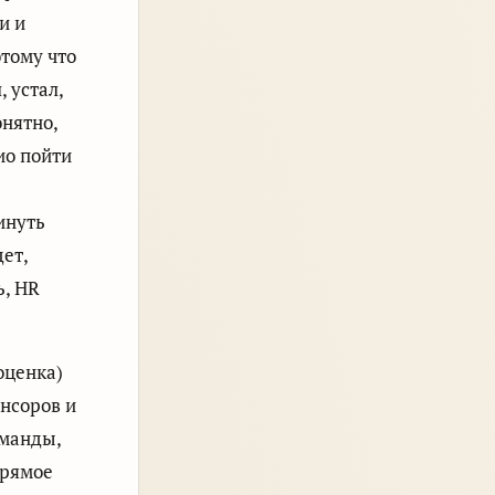
и и
отому что
, устал,
онятно,
ио пойти
инуть
дет,
ь, HR
оценка)
нсоров и
оманды,
прямое