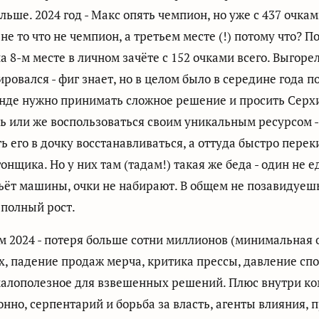
льше. 2024 год - Макс опять чемпион, но уже с 437 очкам
не то что не чемпион, а третьем месте (!) потому что? П
а 8-м месте в личном зачёте с 152 очками всего. Выгорел
ровался - фиг знает, но в целом было в середине года п
нде нужно принимать сложное решение и просить Серх
ь или же воспользоваться своим уникальным ресурсом -
ь его в дочку восстанавливаться, а оттуда быстро перек
гонщика. Но у них там (тадам!) такая же беда - один не е
ьёт машины, очки не набирают. В общем не позавидуеш
 полный рост.
м 2024 - потеря больше сотни миллионов (минимальная 
, падение продаж мерча, критика прессы, давление спо
малополезное для взвешенных решений. Плюс внутри к
нно, серпентарий и борьба за власть, агенты влияния, 