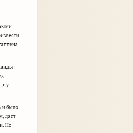
орыми
оизвести
таппена
манды:
ух
 эту
ь и было
м, даст
и. Но