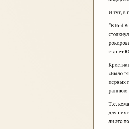
И тут, в
“В Red B
столкнул
рокиров
станет Ю
Кристиа
«Было тя
первых г
раннюю 
Т.е. ком
для них 
ли это п