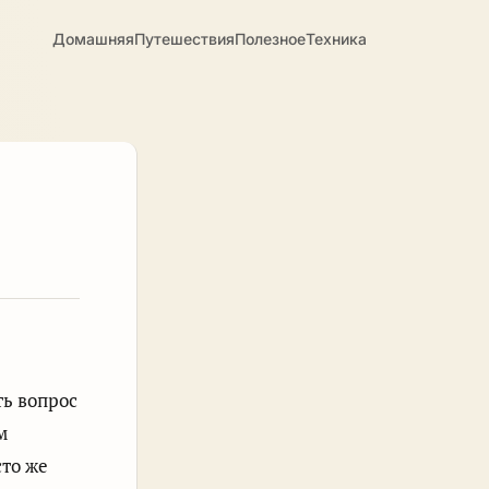
Домашняя
Путешествия
Полезное
Техника
ть вопрос
м
сто же