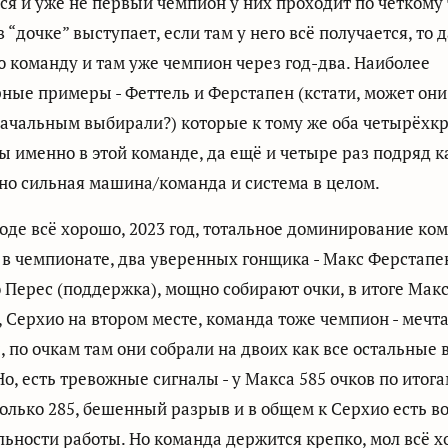
ся и уже не первый чемпион у них проходит по чёткому 
в “дочке” выступает, если там у него всё получается, то 
 команду и там уже чемпион через год-два. Наиболее
ные примеры - Феттель и Ферстапен (кстати, может они
начальным выбирали?) которые к тому же оба четырёхк
 именно в этой команде, да ещё и четыре раз подряд к
но сильная машина/команда и система в целом.
роде всё хорошо, 2023 год, тотальное доминирование ко
 в чемпионате, два уверенных гонщика - Макс Ферстапе
 Перес (поддержка), мощно собирают очки, в итоге Мак
 Серхио на втором месте, команда тоже чемпион - мечт
 по очкам там они собрали на двоих как все остальные 
Но, есть тревожные сигналы - у Макса 585 очков по итога
олько 285, бешенный разрыв и в общем к Серхио есть в
льности работы. Но команда держится крепко, мол всё х