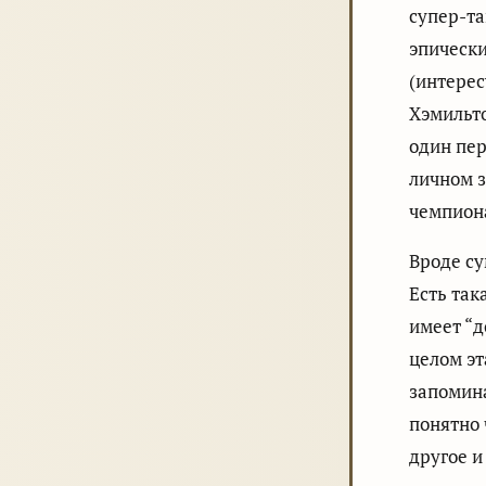
супер-та
эпическ
(интерес
Хэмильто
один пер
личном з
чемпион
Вроде су
Есть так
имеет “д
целом эт
запомина
понятно 
другое и