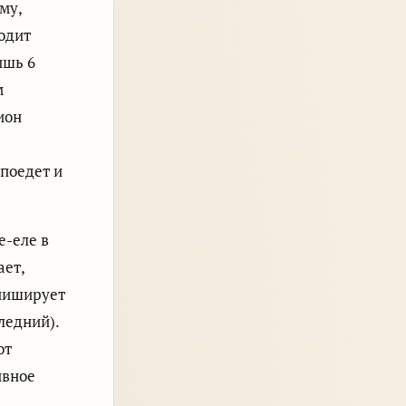
му,
одит
ишь 6
м
ион
поедет и
е-еле в
ает,
иниширует
следний).
от
ивное