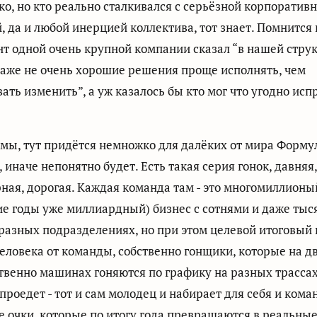
гко, но кто реально сталкивался с серьёзной корпоратив
 да и любой инерцией коллектива, тот знает. Помнится 
т одной очень крупной компании сказал “в нашей стру
аже не очень хорошие решения проще исполнять, чем
ать изменить”, а уж казалось бы кто мог что угодно исп
емы, тут придётся немножко для далёких от мира Форму
 иначе непонятно будет. Есть такая серия гонок, давняя,
ная, дорогая. Каждая команда там - это многомиллионый
е годы уже миллиардный) бизнес с сотнями и даже ты
разных подразделениях, но при этом целевой итоговый 
человека от команды, собственно гонщики, которые на д
твенно машинах гоняются по графику на разных трассах
проедет - тот и сам молодец и набирает для себя и ком
 очки, которые по итогу года превращаются в реальные