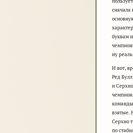
пользует
сначала 
основную
характер
буквам 
чемпионы
ну реаль
И вот, в
Ред Булл
и Серхио
чемпион,
команды,
взятые. 
Серхио т
по стаби