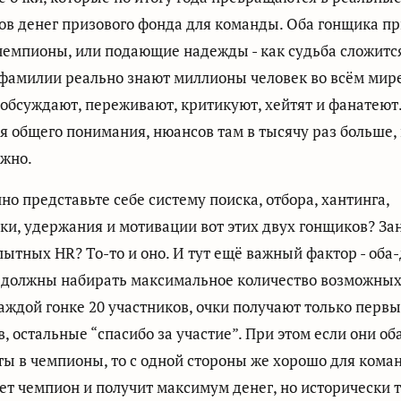
в денег призового фонда для команды. Оба гонщика пр
чемпионы, или подающие надежды - как судьба сложится
фамилии реально знают миллионы человек во всём мире
 обсуждают, переживают, критикуют, хейтят и фанатеют.
ля общего понимания, нюансов там в тысячу раз больше,
ужно.
но представьте себе систему поиска, отбора, хантинга,
ки, удержания и мотивации вот этих двух гонщиков? З
пытных HR? То-то и оно. И тут ещё важный фактор - оба
 должны набирать максимальное количество возможных
каждой гонке 20 участников, очки получают только первы
, остальные “спасибо за участие”. При этом если они об
ы в чемпионы, то с одной стороны же хорошо для коман
ет чемпион и получит максимум денег, но исторически 