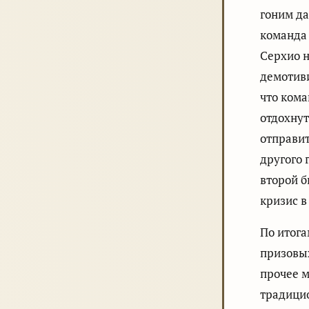
гоним да
команда 
Серхио н
демотиви
что кома
отдохнут
отправит
другого 
второй б
кризис в
По итога
призовых
прочее 
традицио