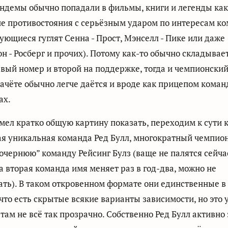
ндемы обычно попадали в фильмы, книги и легенды как
ие противостояния с серьёзным ударом по интересам к
ующиеся гуглят Сенна - Прост, Мэнселл - Пике или даже
н - Росберг и прочих). Потому как-то обычно складывает
вый номер и второй на поддержке, тогда и чемпионский
ачёте обычно легче даётся и вроде как прицепом коман
ах.
мел кратко общую картину показать, переходим к сути к
ая уникальная команда Ред Булл, многократный чемпион
очернюю” команду Рейсинг Булз (ваще не палятся сейчас
а вторая команда имя меняет раз в год-два, можно не
ть). В таком откровенном формате они единственные в
что есть скрытые всякие варианты зависимости, но это 
 там не всё так прозрачно. Собственно Ред Булл активно