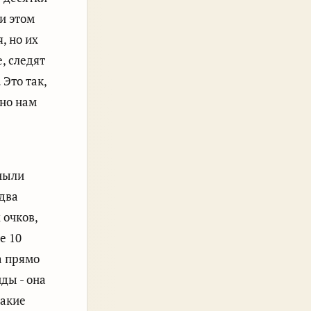
и этом
, но их
, следят
 Это так,
 но нам
аныли
-два
 очков,
е 10
а прямо
ды - она
такие