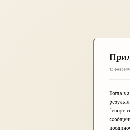
Прил
12 февраля
Когда в 
результа
“спорт-с
сообщени
поодиноч