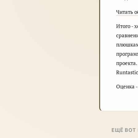
Читать о
Итого - 
сравнени
плюшкам
программ
проекта.
Runtasti
Оценка - 
ЕЩЁ ВОТ