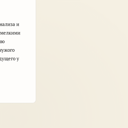
нализа и
и мелкими
ию
чужого
дущего у