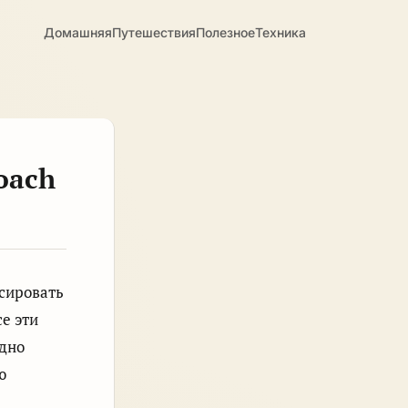
Домашняя
Путешествия
Полезное
Техника
oach
ксировать
е эти
одно
ю