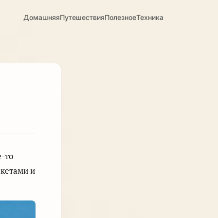
Домашняя
Путешествия
Полезное
Техника
е-то
акетами и