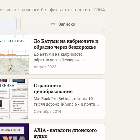
етинга · заметки без фильтра · в сети с 2004
✏️
Записки
До Батуми на кабриолете и
УТЕШЕСТВИЯ
обратно через бездорожье
До Батуми на кабриолете,
обратно через бездорожье.
Восемь лет жили рядом и не были
Август 2023
- исправились.
Странности
ЕХНИКА
ценобразования
MacBook Pro Retina стоит на 10
тысяч дороже iPhone 6 - и почти
без новостей в прессе.
Сентябрь 2014
AXIA - каталоги японского
HOWAAUDIO
аудио