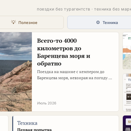
поездки без турагентств · техника без марк
💡
⚙️
Полезное
Техника
Всего-то 4000
П
километров до
Баренцева моря и
обратно
Поездка на машине с кемпером до
Баренцева моря, невзирая на погоду и
Т
бензиновый кризис - природа,
интересные места, вкусная еда, много
фото …
Июль 2026
Техника
S
Первая попытка