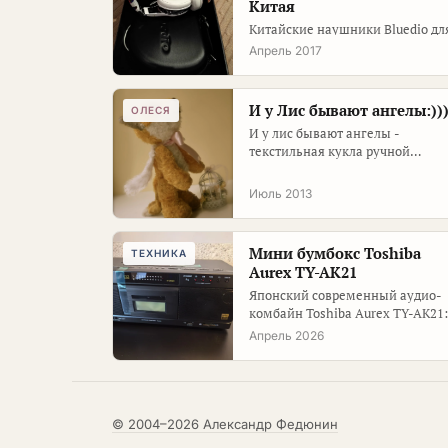
Китая
Китайские наушники Bluedio дл
сына - купил по рекламе,
Апрель 2017
проверил на практике.
И у Лис бывают ангелы:))
ОЛЕСЯ
И у лис бывают ангелы -
текстильная кукла ручной
работы.
Июль 2013
Мини бумбокс Toshiba
ТЕХНИКА
Aurex TY-AK21
Японский современный аудио-
комбайн Toshiba Aurex TY-AK21:
что приехало из Японии за 35 54
Апрель 2026
рублей,…
© 2004–2026 Александр Федюнин