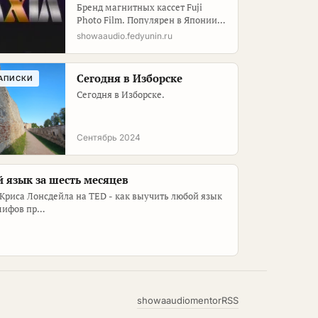
Бренд магнитных кассет Fuji
Photo Film. Популярен в Японии
1980-х, известен рекламой с
showaaudio.fedyunin.ru
певицей Юки Сайто.
Сегодня в Изборске
АПИСКИ
Сегодня в Изборске.
Сентябрь 2024
 язык за шесть месяцев
Криса Лонсдейла на TED - как выучить любой язык
 мифов пр…
showaaudio
mentor
RSS