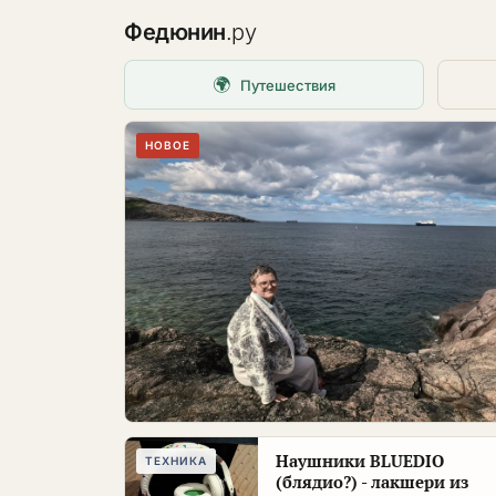
Федюнин
.ру
🌍
Путешествия
НОВОЕ
Наушники BLUEDIO
ТЕХНИКА
(блядио?) - лакшери из