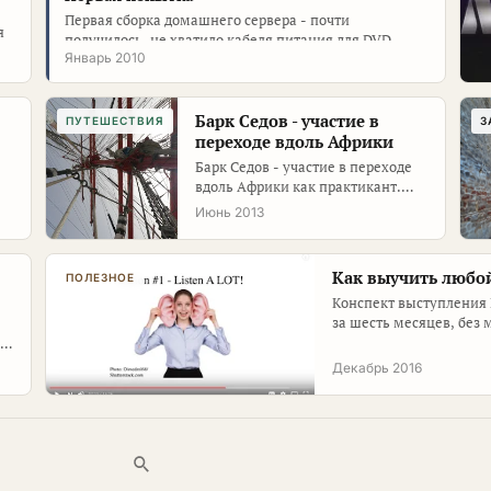
Первая сборка домашнего сервера - почти
я
получилось, не хватило кабеля питания для DVD
SATA.
Январь 2010
)
Барк Седов - участие в
ПУТЕШЕСТВИЯ
З
переходе вдоль Африки
Барк Седов - участие в переходе
вдоль Африки как практикант.
Паруса, океан, авралы и главная
Июнь 2013
мысль:…
Как выучить любой
ПОЛЕЗНОЕ
Конспект выступления 
за шесть месяцев, без
7
Декабрь 2016