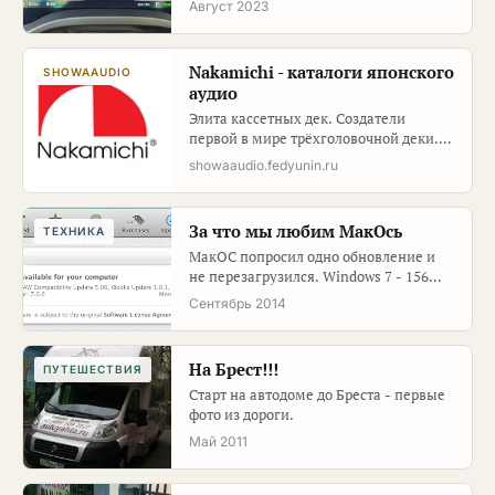
Август 2023
Nakamichi - каталоги японского
SHOWAAUDIO
аудио
Элита кассетных дек. Создатели
первой в мире трёхголовочной деки.
Dragon, 1000ZXL, CR-7.
showaaudio.fedyunin.ru
За что мы любим МакОсь
ТЕХНИКА
МакОС попросил одно обновление и
не перезагрузился. Windows 7 - 156
обновлений и часы ребутов.
Сентябрь 2014
На Брест!!!
ПУТЕШЕСТВИЯ
Старт на автодоме до Бреста - первые
фото из дороги.
Май 2011