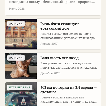
невзирая на погоду и бензиновый кризис - природа,
интересные места, вкусная еда, много фото …
Июль 2026
Гугль.Фото стилизует
ЗАПИСКИ
ереванский дом
Иногда Гугль.Фото делает неплохо
стилизованные фото из снятых кадров.
Вот так он видит ереванский д…
Апрель 2017
Ваня шесть лет назад
ЗАПИСКИ
Ваня ровно шесть лет назад - только
прилетел, растаможился и успокоился.
Декабрь 2023
303 км по горам на 3/4 заряда —
ПУТЕШЕСТВИЯ
сделано!
говяжья голова в тандыре там
изумительная, как не лопнул, до сих
пор не понимаю :) взяли самую мале…