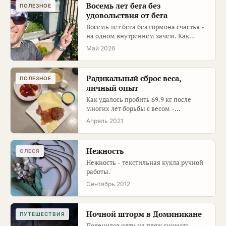
Восемь лет бега без
ПОЛЕЗНОЕ
удовольствия от бега
Восемь лет бега без гормона счастья -
на одном внутреннем зачем. Как
коучинг помог найти своё топли…
Май 2026
Радикальный сброс веса,
ПОЛЕЗНОЕ
личный опыт
Как удалось пробить 69.9 кг после
многих лет борьбы с весом -
детальный отчёт про кетодиету,
Апрель 2021
физнаг…
Нежность
ОЛЕСЯ
Нежность - текстильная кукла ручной
работы.
Сентябрь 2012
Ночной шторм в Доминикане
ПУТЕШЕСТВИЯ
Поленился идти на пляж снимать