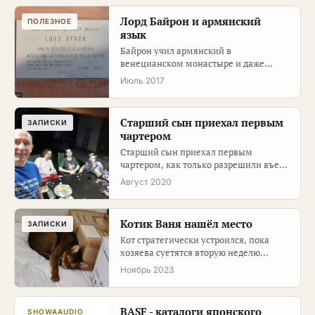
Лорд Байрон и армянский
ПОЛЕЗНОЕ
язык
Байрон учил армянский в
венецианском монастыре и даже
издал двуязычную книгу - реальный
Июль 2017
факт из био…
Старший сын приехал первым
ЗАПИСКИ
чартером
Старший сын приехал первым
чартером, как только разрешили въезд
неармян. Тест на ковид
Август 2020
отрицательны…
Котик Ваня нашёл место
ЗАПИСКИ
Кот стратегически устроился, пока
хозяева суетятся вторую неделю
подряд.
Ноябрь 2023
BASF - каталоги японского
SHOWAAUDIO