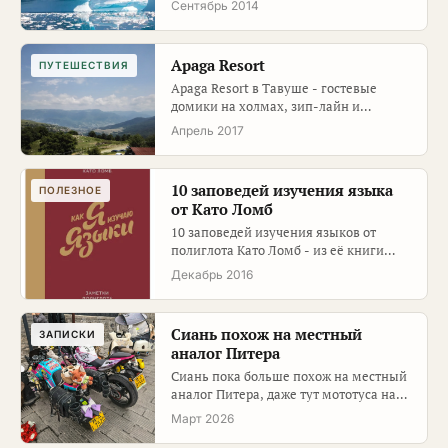
Сентябрь 2014
Apaga Resort
ПУТЕШЕСТВИЯ
Apaga Resort в Тавуше - гостевые
домики на холмах, зип-лайн и
виноградники. Один из теплейших
Апрель 2017
район…
10 заповедей изучения языка
ПОЛЕЗНОЕ
от Като Ломб
10 заповедей изучения языков от
полиглота Като Ломб - из её книги
1977 года. С личными заметками пр…
Декабрь 2016
Сиань похож на местный
ЗАПИСКИ
аналог Питера
Сиань пока больше похож на местный
аналог Питера, даже тут мототуса на
местной стрелке нашлась.
Март 2026