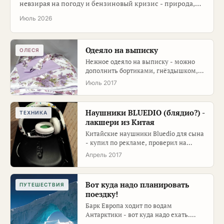
невзирая на погоду и бензиновый кризис - природа,
интересные места, вкусная еда, много фото …
Июль 2026
Одеяло на выписку
ОЛЕСЯ
Нежное одеяло на выписку - можно
дополнить бортиками, гнёздышком,
постельным бельём и игрушкой-
Июль 2017
обер…
Наушники BLUEDIO (блядио?) -
ТЕХНИКА
лакшери из Китая
Китайские наушники Bluedio для сына
- купил по рекламе, проверил на
практике.
Апрель 2017
Вот куда надо планировать
ПУТЕШЕСТВИЯ
поездку!
Барк Европа ходит по водам
Антарктики - вот куда надо ехать.
Записал чтобы не забыть.